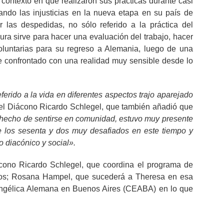
 contexto en que realizaron sus prácticas durante casi
ando las injusticias en la nueva etapa en su país de
r las despedidas, no sólo referido a la práctica del
sura sirve para hacer una evaluación del trabajo, hacer
voluntarias para su regreso a Alemania, luego de una
e confrontado con una realidad muy sensible desde lo
rido a la vida en diferentes aspectos trajo aparejado
 el Diácono Ricardo Schlegel, que también añadió que
l hecho de sentirse en comunidad, estuvo muy presente
 los sesenta y dos muy desafiados en este tiempo y
 diacónico y social».
ácono Ricardo Schlegel, que coordina el programa de
ios; Rosana Hampel, que sucederá a Theresa en esa
vangélica Alemana en Buenos Aires (CEABA) en lo que