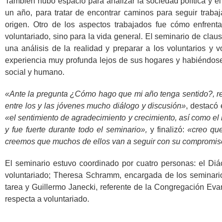
También hubo espacio para analizar la sociedad política y el
un año, para tratar de encontrar caminos para seguir trabaj
origen. Otro de los aspectos trabajados fue cómo enfrenta
voluntariado, sino para la vida general. El seminario de clau
una análisis de la realidad y preparar a los voluntarios y 
experiencia muy profunda lejos de sus hogares y habiéndos
social y humano.
«Ante la pregunta ¿Cómo hago que mi año tenga sentido?, refe
entre los y las jóvenes mucho diálogo y discusión»
, destacó
«el sentimiento de agradecimiento y crecimiento, así como e
y fue fuerte durante todo el seminario»,
y finalizó:
«creo que
creemos que muchos de ellos van a seguir con su compromiso
El seminario estuvo coordinado por cuatro personas: el Di
voluntariado; Theresa Schramm, encargada de los seminar
tarea y Guillermo Janecki, referente de la Congregación E
respecta a voluntariado.