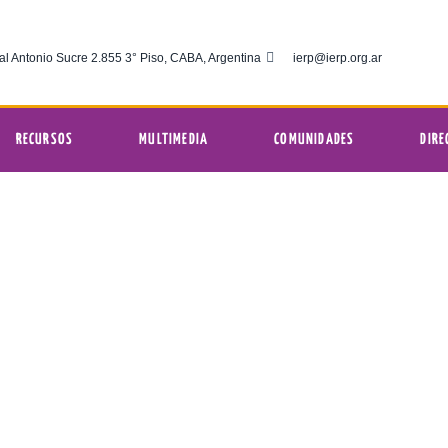
al Antonio Sucre 2.855 3° Piso, CABA, Argentina
ierp@ierp.org.ar
RECURSOS
MULTIMEDIA
COMUNIDADES
DIRE
ncuentro sinodal virtual de mujeres
1:19 am
gélica del Río de la Plata
noviembre 27, 2021