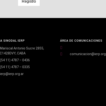
NA SINODAL IERP
ÁREA DE COMUNICACIONES
Mariscal Antonio Sucre 2855,
C1428DVY, CABA
comunicacion@ierp.org
(54 11) 4787 – 0436
(54 11) 4787 – 0335
ierp@ierp.org.ar