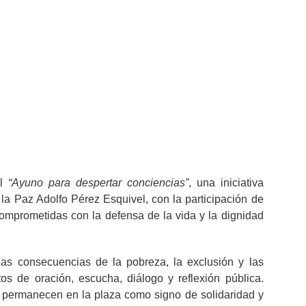
laza de Mayo
élica del Río de la Plata
junio 8, 2026
3:27 pm
el
“Ayuno para despertar conciencias”
, una iniciativa
a Paz Adolfo Pérez Esquivel, con la participación de
omprometidas con la defensa de la vida y la dignidad
 las consecuencias de la pobreza, la exclusión y las
 de oración, escucha, diálogo y reflexión pública.
 permanecen en la plaza como signo de solidaridad y