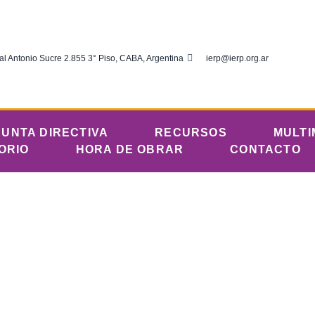
al Antonio Sucre 2.855 3° Piso, CABA, Argentina
ierp@ierp.org.ar
JUNTA DIRECTIVA
RECURSOS
MULTI
ORIO
HORA DE OBRAR
CONTACTO
rtar conciencias: ig
erechos Humanos se