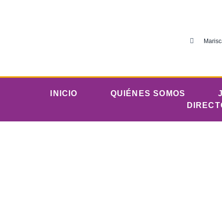
Marisc
INICIO
QUIÉNES SOMOS
DIRECT
Ayuno para despe
organismos de D