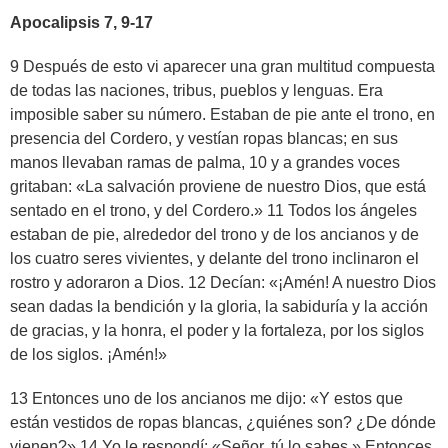
Apocalipsis 7, 9-17
9 Después de esto vi aparecer una gran multitud compuesta
de todas las naciones, tribus, pueblos y lenguas. Era
imposible saber su número. Estaban de pie ante el trono, en
presencia del Cordero, y vestían ropas blancas; en sus
manos llevaban ramas de palma, 10 y a grandes voces
gritaban: «La salvación proviene de nuestro Dios, que está
sentado en el trono, y del Cordero.» 11 Todos los ángeles
estaban de pie, alrededor del trono y de los ancianos y de
los cuatro seres vivientes, y delante del trono inclinaron el
rostro y adoraron a Dios. 12 Decían: «¡Amén! A nuestro Dios
sean dadas la bendición y la gloria, la sabiduría y la acción
de gracias, y la honra, el poder y la fortaleza, por los siglos
de los siglos. ¡Amén!»
13 Entonces uno de los ancianos me dijo: «Y estos que
están vestidos de ropas blancas, ¿quiénes son? ¿De dónde
vienen?» 14 Yo le respondí: «Señor, tú lo sabes.» Entonces