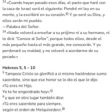
33
»Cuando hayan pasado esos días, el pacto que haré con
la casa de Israel será el siguiente: Pondré mi ley en su
(
)
mente, y la escribiré en su corazón.
Y yo seré su Dios, y
E
ellos serán mi pueblo.
—Palabra del Señor.
34
»Nadie volverá a enseñar a su prójimo ni a su hermano, ni
le dirá: “Conoce al Señor”, porque todos ellos, desde el
más pequeño hasta el más grande, me conocerán. Y yo
perdonaré su maldad, y no volveré a acordarme de su
pecado.»
Hebreos 5, 5 – 10
5
Tampoco Cristo se glorificó a sí mismo haciéndose sumo
sacerdote, sino que ese honor se lo dio el que le dijo:
«Tú eres mi Hijo,
(
)
Yo te he engendrado hoy»,
C
6
y que en otro lugar también dice:
«Tú eres sacerdote para siempre,
(
)
según el orden de Melquisedec».
D