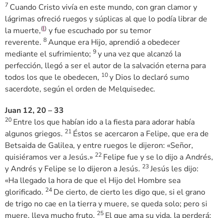
7
Cuando Cristo vivía en este mundo, con gran clamor y
lágrimas ofreció ruegos y súplicas al que lo podía librar de
(
)
la muerte,
y fue escuchado por su temor
E
8
reverente.
Aunque era Hijo, aprendió a obedecer
9
mediante el sufrimiento;
y una vez que alcanzó la
perfección, llegó a ser el autor de la salvación eterna para
10
todos los que le obedecen,
y Dios lo declaró sumo
sacerdote, según el orden de Melquisedec.
Juan 12, 20 – 33
20
Entre los que habían ido a la fiesta para adorar había
21
algunos griegos.
Éstos se acercaron a Felipe, que era de
Betsaida de Galilea, y entre ruegos le dijeron: «Señor,
22
quisiéramos ver a Jesús.»
Felipe fue y se lo dijo a Andrés,
23
y Andrés y Felipe se lo dijeron a Jesús.
Jesús les dijo:
«Ha llegado la hora de que el Hijo del Hombre sea
24
glorificado.
De cierto, de cierto les digo que, si el grano
de trigo no cae en la tierra y muere, se queda solo; pero si
25
muere, lleva mucho fruto.
El que ama su vida, la perderá;