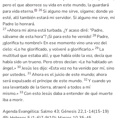
pero el que aborrece su vida en este mundo, la guardará
(
)
26
para vida eterna.
Si alguno me sirve, sígame; donde yo
H
esté, allí también estará mi servidor. Si alguno me sirve, mi
Padre lo honrará.
27
»Ahora mi alma está turbada. ¿Y acaso diré: “Padre,
28
sálvame de esta hora”? ¡Si para esto he venido!
Padre,
¡glorifica tu nombre!» En ese momento vino una voz del
29
cielo: «Lo he glorificado, y volveré a glorificarlo.»
La
multitud que estaba allí, y que había oído la voz, decía que
había sido un trueno. Pero otros decían: «Le ha hablado un
30
ángel.»
Jesús les dijo: «Esta voz no ha venido por mí, sino
31
por ustedes.
Ahora es el juicio de este mundo; ahora
32
será expulsado el príncipe de este mundo.
Y cuando yo
sea levantado de la tierra, atraeré a todos a mí
33
mismo.»
Con esto Jesús daba a entender de qué muerte
iba a morir.
Agenda Evangélica: Salmo 43; Génesis 22,1-14(15-19)
(P); Hebreos 5,(1-6)7-9(10); Marcos 10,35-45