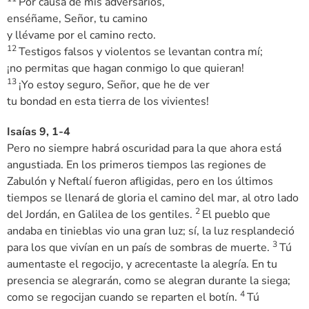
Por causa de mis adversarios,
enséñame, Señor, tu camino
y llévame por el camino recto.
12
Testigos falsos y violentos se levantan contra mí;
¡no permitas que hagan conmigo lo que quieran!
13
¡Yo estoy seguro, Señor, que he de ver
tu bondad en esta tierra de los vivientes!
Isaías 9, 1-4
Pero no siempre habrá oscuridad para la que ahora está
angustiada. En los primeros tiempos las regiones de
Zabulón y Neftalí fueron afligidas, pero en los últimos
tiempos se llenará de gloria el camino del mar, al otro lado
2
del Jordán, en Galilea de los gentiles.
El pueblo que
andaba en tinieblas vio una gran luz; sí, la luz resplandeció
3
para los que vivían en un país de sombras de muerte.
Tú
aumentaste el regocijo, y acrecentaste la alegría. En tu
presencia se alegrarán, como se alegran durante la siega;
4
como se regocijan cuando se reparten el botín.
Tú