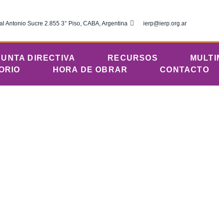
al Antonio Sucre 2.855 3° Piso, CABA, Argentina
ierp@ierp.org.ar
JUNTA DIRECTIVA
RECURSOS
MULTI
ORIO
HORA DE OBRAR
CONTACTO
ves 26 de enero
ica del Río de la Plata
enero 26, 2023
12:01 am