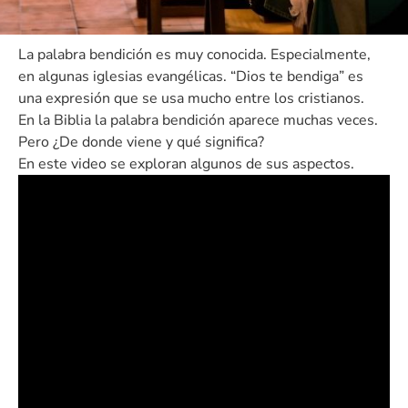
La palabra bendición es muy conocida. Especialmente,
en algunas iglesias evangélicas. “Dios te bendiga” es
una expresión que se usa mucho entre los cristianos.
En la Biblia la palabra bendición aparece muchas veces.
Pero ¿De donde viene y qué significa?
En este video se exploran algunos de sus aspectos.