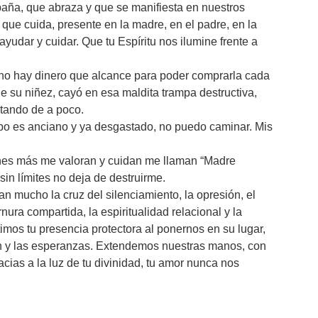
paña, que abraza y que se manifiesta en nuestros
ue cuida, presente en la madre, en el padre, en la
ayudar y cuidar. Que tu Espíritu nos ilumine frente a
a, no hay dinero que alcance para poder comprarla cada
de su niñez, cayó en esa maldita trampa destructiva,
tando de a poco.
rpo es anciano y ya desgastado, no puedo caminar. Mis
.
ienes más me valoran y cuidan me llaman “Madre
 sin límites no deja de destruirme.
n mucho la cruz del silenciamiento, la opresión, el
ura compartida, la espiritualidad relacional y la
timos tu presencia protectora al ponernos en su lugar,
an y las esperanzas. Extendemos nuestras manos, con
cias a la luz de tu divinidad, tu amor nunca nos