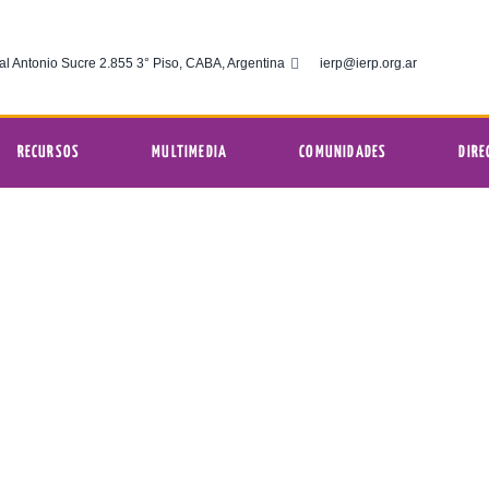
al Antonio Sucre 2.855 3° Piso, CABA, Argentina
ierp@ierp.org.ar
RECURSOS
MULTIMEDIA
COMUNIDADES
DIRE
Lunes 27 de enero
12:01 am
ERP Comunicaciones
enero 27, 2025