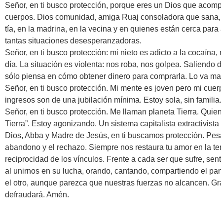
Señor, en ti busco protección, porque eres un Dios que acom
cuerpos. Dios comunidad, amiga Ruaj consoladora que sana, q
tía, en la madrina, en la vecina y en quienes están cerca para 
tantas situaciones desesperanzadoras.
Señor, en ti busco protección: mi nieto es adicto a la cocaín
día. La situación es violenta: nos roba, nos golpea. Saliendo 
sólo piensa en cómo obtener dinero para comprarla. Lo va ma
Señor, en ti busco protección. Mi mente es joven pero mi cue
ingresos son de una jubilación mínima. Estoy sola, sin familia
Señor, en ti busco protección. Me llaman planeta Tierra. Qu
Tierra”. Estoy agonizando. Un sistema capitalista extractivista
Dios, Abba y Madre de Jesús, en ti buscamos protección. Pesa
abandono y el rechazo. Siempre nos restaura tu amor en la tern
reciprocidad de los vínculos. Frente a cada ser que sufre, sen
al unirnos en su lucha, orando, cantando, compartiendo el p
el otro, aunque parezca que nuestras fuerzas no alcancen. Gra
defraudará. Amén.