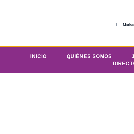
Marisc
INICIO
QUIÉNES SOMOS
DIRECT
«Por gracia de Dios
del campamento