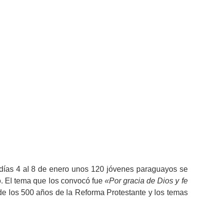
paraguayos
ica del Río de la Plata
febrero 28, 2017
10:54 pm
as 4 al 8 de enero unos 120 jóvenes paraguayos se
. El tema que los convocó fue
«Por gracia de Dios y fe
 de los 500 años de la Reforma Protestante y los temas