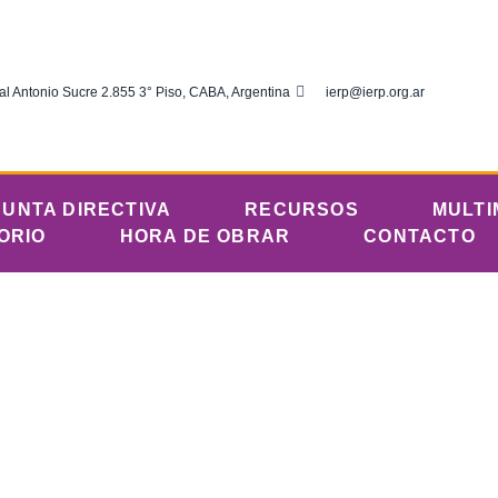
al Antonio Sucre 2.855 3° Piso, CABA, Argentina
ierp@ierp.org.ar
JUNTA DIRECTIVA
RECURSOS
MULTI
ORIO
HORA DE OBRAR
CONTACTO
 y fe en Jesucristo» 
 que reunió a 120 j