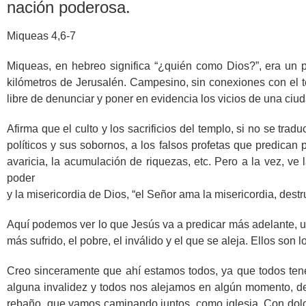
nación poderosa.
Miqueas 4,6-7
Miqueas, en hebreo significa “¿quién como Dios?”, era un 
kilómetros de Jerusalén. Campesino, sin conexiones con el te
libre de denunciar y poner en evidencia los vicios de una ci
Afirma que el culto y los sacrificios del templo, si no se trad
políticos y sus sobornos, a los falsos profetas que predican 
avaricia, la acumulación de riquezas, etc. Pero a la vez, ve 
poder
y la misericordia de Dios, “el Señor ama la misericordia, destru
Aquí podemos ver lo que Jesús va a predicar más adelante, un
más sufrido, el pobre, el inválido y el que se aleja. Ellos son
Creo sinceramente que ahí estamos todos, ya que todos ten
alguna invalidez y todos nos alejamos en algún momento, de 
rebaño, que vamos caminando juntos, como iglesia. Con dolore