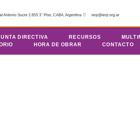
al Antonio Sucre 2.855 3° Piso, CABA, Argentina
ierp@ierp.org.ar
JUNTA DIRECTIVA
RECURSOS
MULTI
ORIO
HORA DE OBRAR
CONTACTO
rnes 24 de julio
lica del Río de la Plata
julio 24, 2020
12:01 am