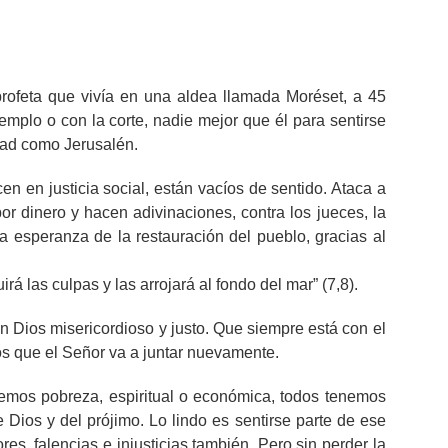
profeta que vivía en una aldea llamada Moréset, a 45
mplo o con la corte, nadie mejor que él para sentirse
udad como Jerusalén.
ucen en justicia social, están vacíos de sentido. Ataca a
por dinero y hacen adivinaciones, contra los jueces, la
la esperanza de la restauración del pueblo, gracias al
irá las culpas y las arrojará al fondo del mar” (7,8).
 Dios misericordioso y justo. Que siempre está con el
 los que el Señor va a juntar nuevamente.
emos pobreza, espiritual o económica, todos tenemos
Dios y del prójimo. Lo lindo es sentirse parte de ese
s, falencias e injusticias también. Pero sin perder la