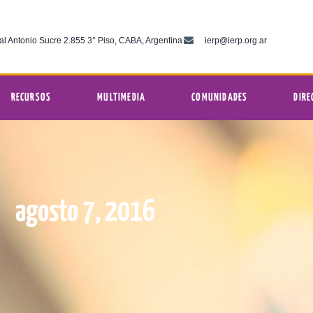
al Antonio Sucre 2.855 3° Piso, CABA, Argentina
ierp@ierp.org.ar
RECURSOS
MULTIMEDIA
COMUNIDADES
DIRE
agosto 7, 2016