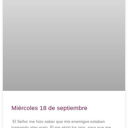
Miércoles 18 de septiembre
El Señor me hizo saber que mis enemigos estaban
tramando algo malo. Él me abrió los ojos, para que me