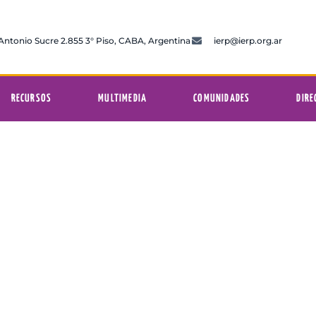
 Antonio Sucre 2.855 3° Piso, CABA, Argentina
ierp@ierp.org.ar
RECURSOS
MULTIMEDIA
COMUNIDADES
DIRE
rcoles 18 de septiembre
12:01 am
lica del Río de la Plata
septiembre 18, 2024