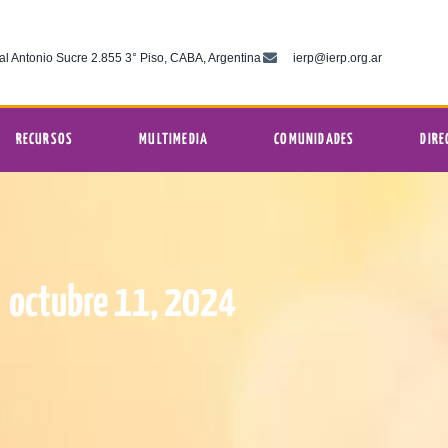
al Antonio Sucre 2.855 3° Piso, CABA, Argentina
ierp@ierp.org.ar
RECURSOS
MULTIMEDIA
COMUNIDADES
DIRE
octubre 11, 2024