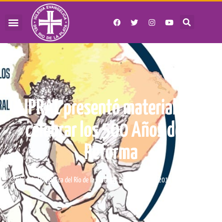
AIPRAL presentó material para
celebrar los 500 Años de la
Reforma
3:05 pm
Iglesia Evangélica del Río de la Plata
septiembre 12, 2017