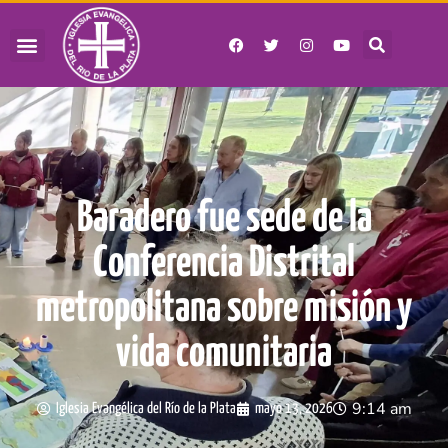
Baradero fue sede de la
Conferencia Distrital
metropolitana sobre misión y
vida comunitaria
9:14 am
Iglesia Evangélica del Río de la Plata
mayo 13, 2026