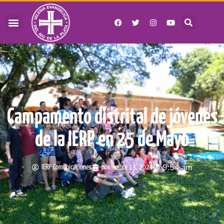
Campamento distrital de jóvenes
de la IERP en 25 de Mayo
9:54 am
IERP Comunicaciones
noviembre 13, 2024