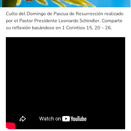
Culto del Domingo de Pascua de Resurrección realizado
por el Pastor Presidente Leonardo Schindler. Comparte
su reflexión basándose en 1 Corintios 15, 20 – 26.