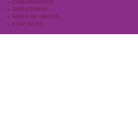
COMUNIDADES
DIRECTORIO
HORA DE OBRAR
CONTACTO
Después de 65 años,
p
Iglesia Evangélic