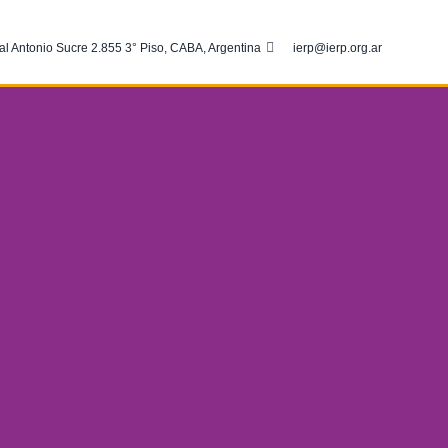
al Antonio Sucre 2.855 3° Piso, CABA, Argentina
ierp@ierp.org.ar