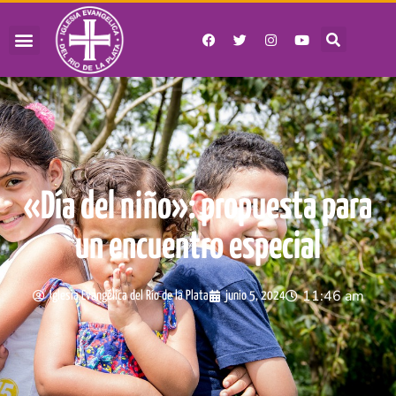
«Día del niño»: propuesta para
un encuentro especial
11:46 am
Iglesia Evangélica del Río de la Plata
junio 5, 2024