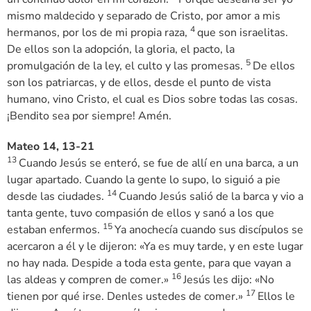
mismo maldecido y separado de Cristo, por amor a mis
4
hermanos, por los de mi propia raza,
que son israelitas.
De ellos son la adopción, la gloria, el pacto, la
5
promulgación de la ley, el culto y las promesas.
De ellos
son los patriarcas, y de ellos, desde el punto de vista
humano, vino Cristo, el cual es Dios sobre todas las cosas.
¡Bendito sea por siempre! Amén.
Mateo 14, 13-21
13
Cuando Jesús se enteró, se fue de allí en una barca, a un
lugar apartado. Cuando la gente lo supo, lo siguió a pie
14
desde las ciudades.
Cuando Jesús salió de la barca y vio a
tanta gente, tuvo compasión de ellos y sanó a los que
15
estaban enfermos.
Ya anochecía cuando sus discípulos se
acercaron a él y le dijeron: «Ya es muy tarde, y en este lugar
no hay nada. Despide a toda esta gente, para que vayan a
16
las aldeas y compren de comer.»
Jesús les dijo: «No
17
tienen por qué irse. Denles ustedes de comer.»
Ellos le