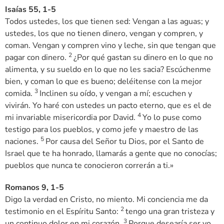
Isaías 55, 1-5
Todos ustedes, los que tienen sed: Vengan a las aguas; y
ustedes, los que no tienen dinero, vengan y compren, y
coman. Vengan y compren vino y leche, sin que tengan que
2
pagar con dinero.
¿Por qué gastan su dinero en lo que no
alimenta, y su sueldo en lo que no les sacia? Escúchenme
bien, y coman lo que es bueno; deléitense con la mejor
3
comida.
Inclinen su oído, y vengan a mí; escuchen y
vivirán. Yo haré con ustedes un pacto eterno, que es el de
4
mi invariable misericordia por David.
Yo lo puse como
testigo para los pueblos, y como jefe y maestro de las
5
naciones.
Por causa del Señor tu Dios, por el Santo de
Israel que te ha honrado, llamarás a gente que no conocías;
pueblos que nunca te conocieron correrán a ti.»
Romanos 9, 1-5
Digo la verdad en Cristo, no miento. Mi conciencia me da
2
testimonio en el Espíritu Santo:
tengo una gran tristeza y
3
un continuo dolor en mi corazón.
Porque desearía ser yo