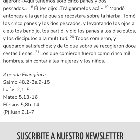
dijeron: «Aquí tenemos sólo cinco panes y dos
18
19
pescados.»
Él les dijo: «Tráiganmelos acá.»
Mandó
entonces a la gente que se recostara sobre la hierba. Tomó
los cinco panes y los dos pescados, y levantando los ojos al
cielo los bendijo, los partió, y dio los panes a los discípulos,
20
y los discípulos a la multitud.
Todos comieron, y
quedaron satisfechos; y de lo que sobró se recogieron doce
21
cestas llenas.
Los que comieron fueron como cinco mil
hombres, sin contar a las mujeres y los niños.
Agenda Evangélica:
Salmo 48,2-3a.9-15
Isaías 2,1-5
Mateo 5,13-16
Efesios 5,8b-14
(P) Juan 9,1-7
SUSCRIBITE A NUESTRO NEWSLETTER