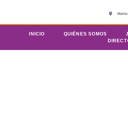
Marisc
INICIO
QUIÉNES SOMOS
DIRECT
Jóvenes protestant
una vigil
Iglesia Evangé