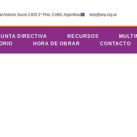
al Antonio Sucre 2.855 3° Piso, CABA, Argentina
ierp@ierp.org.ar
JUNTA DIRECTIVA
RECURSOS
MULTI
ORIO
HORA DE OBRAR
CONTACTO
es celebran la resur
ia pascual ecuménica
11:43 am
lica del Río de la Plata
abril 16, 2026