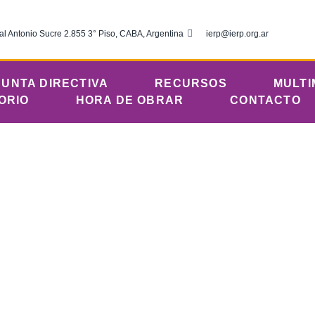
al Antonio Sucre 2.855 3° Piso, CABA, Argentina
ierp@ierp.org.ar
JUNTA DIRECTIVA
RECURSOS
MULTI
ORIO
HORA DE OBRAR
CONTACTO
ves 17 de abril
Comunicaciones
abril 17, 2025
12:01 am