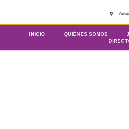
Marisc
INICIO
QUIÉNES SOMOS
DIRECT
La IERP se une 
asesina
Iglesia Evangé