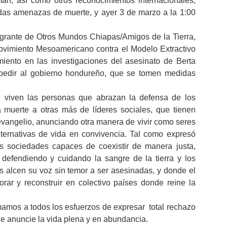
an, así como otros reconocimientos internacionales,
radas amenazas de muerte, y ayer 3 de marzo a la 1:00
egrante de Otros Mundos Chiapas/Amigos de la Tierra,
ovimiento Mesoamericano contra el Modelo Extractivo
miento en las investigaciones del asesinato de Berta
 pedir al gobierno hondureño, que se tomen medidas
e viven las personas que abrazan la defensa de los
uerte a otras más de líderes sociales, que tienen
evangelio, anunciando otra manera de vivir como seres
ternativas de vida en convivencia. Tal como expresó
s sociedades capaces de coexistir de manera justa,
defendiendo y cuidando la sangre de la tierra y los
 alcen su voz sin temor a ser asesinadas, y donde el
rar y reconstruir en colectivo países donde reine la
mamos a todos los esfuerzos de expresar total rechazo
que anuncie la vida plena y en abundancia.