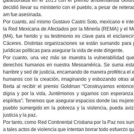
galardonada en el 2015 con el premio ambientalista Goldm
decidió llevar su ministerio con el pueblo, a pesar de reite
am fue asesinada.
Por cuanto, así mismo Gustavo Castro Soto, mexicano e int
la Red Mexicana de Afectados por la Minería (REMA) y el M
(M4), fue herido y su testimonio es clave para el esclareci
Cáceres. Distintas organizaciones se están sumando para
jurídicas políticas para asegurar la vida de este dirigente.
Por cuanto, una vez más se muestra la vulnerabilidad qu
derechos humanos en nuestra Mesoamérica. Se suma esta m
hambre y sed de justicia, encarnando de manera profética el 
humanos con la creación, imaginando y esbozando otras al
Berta al recibir el premio Goldman “Construyamos entonce
digna y por la vida. Juntémonos y sigamos con esperanza 
espíritus”. Tenemos que asegurar espacios donde las mujeres
pueblo sumergido en la pobreza y la violencia, pueda avizo
justicia y la paz.
Por tanto, como Red Continental Cristiana por la Paz nos su
a tales actos de violencia que intentan borrar todo esfuerzo 