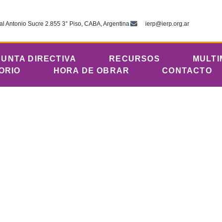
al Antonio Sucre 2.855 3° Piso, CABA, Argentina
ierp@ierp.org.ar
JUNTA DIRECTIVA
RECURSOS
MULTI
ORIO
HORA DE OBRAR
CONTACTO
al pedido de justicia
to de Berta Cáceres
lica del Río de la Plata
marzo 6, 2016
1:19 pm