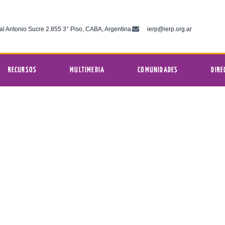
al Antonio Sucre 2.855 3° Piso, CABA, Argentina
ierp@ierp.org.ar
RECURSOS
MULTIMEDIA
COMUNIDADES
DIRE
Lunes 16 de marzo
12:01 am
RP Comunicaciones
marzo 16, 2026