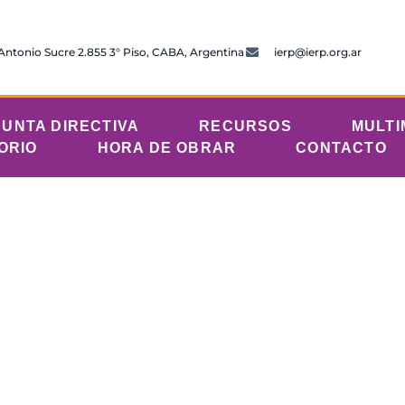
 Antonio Sucre 2.855 3° Piso, CABA, Argentina
ierp@ierp.org.ar
JUNTA DIRECTIVA
RECURSOS
MULTI
ORIO
HORA DE OBRAR
CONTACTO
s 12 de noviembre
unicaciones
noviembre 12, 2024
12:01 am