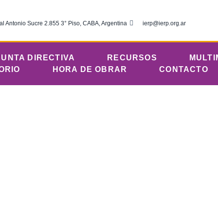
al Antonio Sucre 2.855 3° Piso, CABA, Argentina
ierp@ierp.org.ar
JUNTA DIRECTIVA
RECURSOS
MULTI
ORIO
HORA DE OBRAR
CONTACTO
tes 27 de enero
omunicaciones
enero 27, 2026
12:01 am