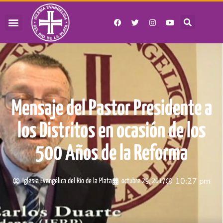
Mensaje del Pastor Presidente a
los Distritos en ocasión de los
500 Años de la Reforma
10:27 pm
Iglesia Evangélica del Río de la Plata
octubre 29, 2017