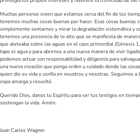
privilegia los propios intereses y favorece la cronicidad de las 
Muchas personas creen que estamos cerca del fin de los tiempo
tenemos muchas cosas buenas por hacer. Esas cosas buenas so
simplemente sentarnos y mirar la degradación sistemática y c
tenemos una presencia de lo alto que se manifiesta de manera d
que aleteaba sobre las aguas en el caos primordial (Génesis 1,2
tape el agua y para abrirnos a una nueva manera de vivir ligad
podemos actuar con responsabilidad y diligencia para salvagua
una nueva creación que ponga orden y cuidado donde las cosas
quien dio su vida y confía en nosotros y nosotras. Seguimos a J
copa amarga y resucitó.
Querido Dios, danos tu Espíritu para ser tus testigos en tiempo
sostengan la vida. Amén.
Juan Carlos Wagner