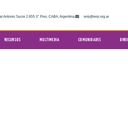
al Antonio Sucre 2.855 3° Piso, CABA, Argentina
ierp@ierp.org.ar
RECURSOS
MULTIMEDIA
COMUNIDADES
DIRE
actividades de año del proyecto diac
2:47 pm
gélica del Río de la Plata
diciembre 19, 2023