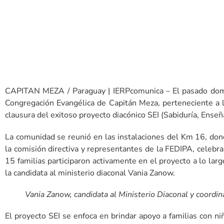
CAPITAN MEZA / Paraguay | IERPcomunica – El pasado domi
Congregación Evangélica de Capitán Meza, perteneciente a la 
clausura del exitoso proyecto diacónico SEI (Sabiduría, Enseña
La comunidad se reunió en las instalaciones del Km 16, dond
la comisión directiva y representantes de la FEDIPA, celebrar
15 familias participaron activamente en el proyecto a lo lar
la candidata al ministerio diaconal Vania Zanow.
Vania Zanow, candidata al Ministerio Diaconal y coordina
El proyecto SEI se enfoca en brindar apoyo a familias con n