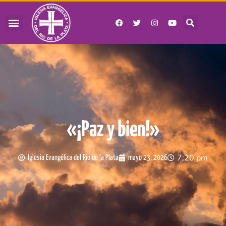
«¡Paz y bien!»
7:20 pm
Iglesia Evangélica del Río de la Plata
mayo 23, 2026