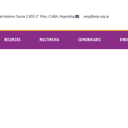
al Antonio Sucre 2.855 3° Piso, CABA, Argentina
ierp@ierp.org.ar
RECURSOS
MULTIMEDIA
COMUNIDADES
DIRE
Hoy y siempre?: encuentro de mujere
8:44 am
gélica del Río de la Plata
noviembre 22, 2024