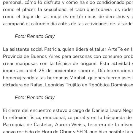
personal, cómo lo disfruta y cómo ha sido condicionado po
como el placer, la sexualidad, el tabú que todavía los rodea
como el lugar de las mujeres en términos de derechos y p
acompañó el caluroso día antes de las actividades de la tarde
Foto: Renatto Gray
La asistente social Patricia, quien lidera el taller ArteTe en 
Provincia de Buenos Aires para personas con consumo probl
crear mariposas con la técnica de origami. Esta actividad
importancia del 25 de noviembre como el Día Internacional
homenajeando a las hermanas Mirabal, quienes fueron ases
dictadura de Rafael Leónidas Trujillo en República Dominican
Foto: Renatto Gray
El cierre del encuentro estuvo a cargo de Daniela Laura Negr
la reflexión física, emocional, corporal y en la búsqueda d
Parroquial de Castelar, Aurora Weiss, tesorera de la mism
apoyo recibido de Hora de Obrar y SEDI, que hizo posible la 