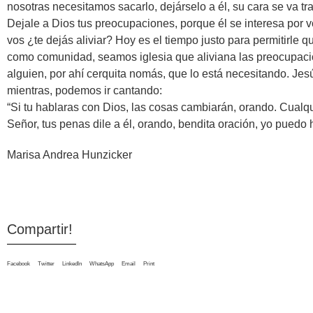
nosotras necesitamos sacarlo, dejárselo a él, su cara se va tr
Dejale a Dios tus preocupaciones, porque él se interesa por vo
vos ¿te dejás aliviar? Hoy es el tiempo justo para permitirle 
como comunidad, seamos iglesia que aliviana las preocupacio
alguien, por ahí cerquita nomás, que lo está necesitando. Jes
mientras, podemos ir cantando:
“Si tu hablaras con Dios, las cosas cambiarán, orando. Cualqu
Señor, tus penas dile a él, orando, bendita oración, yo puedo 
Marisa Andrea Hunzicker
Compartir!
Facebook
Twitter
LinkedIn
WhatsApp
Email
Print