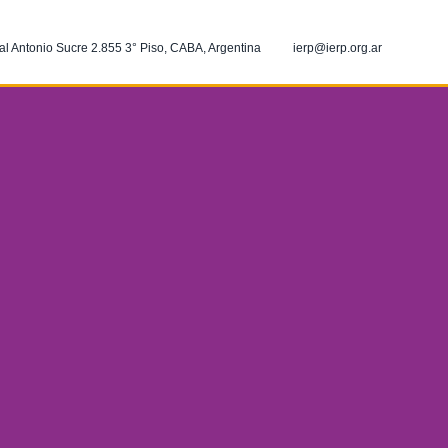
al Antonio Sucre 2.855 3° Piso, CABA, Argentina
ierp@ierp.org.ar