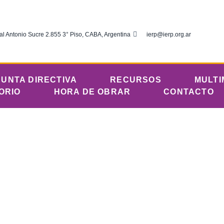
al Antonio Sucre 2.855 3° Piso, CABA, Argentina
ierp@ierp.org.ar
JUNTA DIRECTIVA
RECURSOS
MULTI
ORIO
HORA DE OBRAR
CONTACTO
o 18 de noviembre
a del Río de la Plata
noviembre 18, 2017
12:01 am