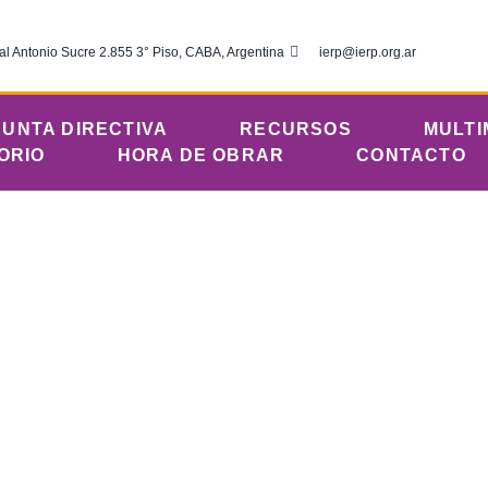
al Antonio Sucre 2.855 3° Piso, CABA, Argentina
ierp@ierp.org.ar
JUNTA DIRECTIVA
RECURSOS
MULTI
ORIO
HORA DE OBRAR
CONTACTO
do 21 de octubre
ca del Río de la Plata
octubre 21, 2023
12:54 am