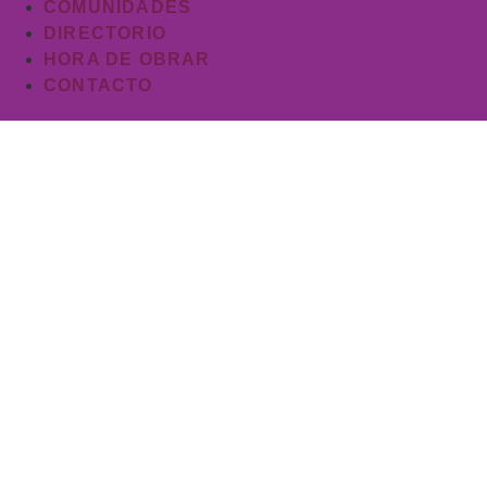
COMUNIDADES
DIRECTORIO
HORA DE OBRAR
CONTACTO
Taller sobre cuidad
prima
Iglesia Evangé