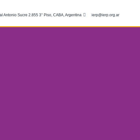
al Antonio Sucre 2.855 3° Piso, CABA, Argentina
ierp@ierp.org.ar