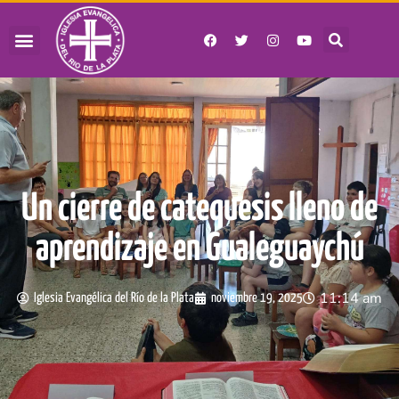
Un cierre de catequesis lleno de
aprendizaje en Gualeguaychú
11:14 am
Iglesia Evangélica del Río de la Plata
noviembre 19, 2025