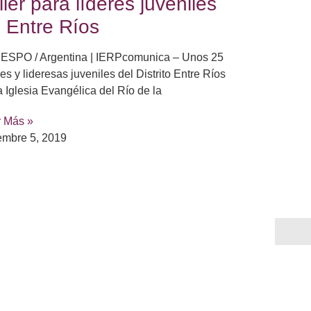
ller para líderes juveniles
 Entre Ríos
SPO / Argentina | IERPcomunica – Unos 25
res y lideresas juveniles del Distrito Entre Ríos
a Iglesia Evangélica del Río de la
r Más »
embre 5, 2019