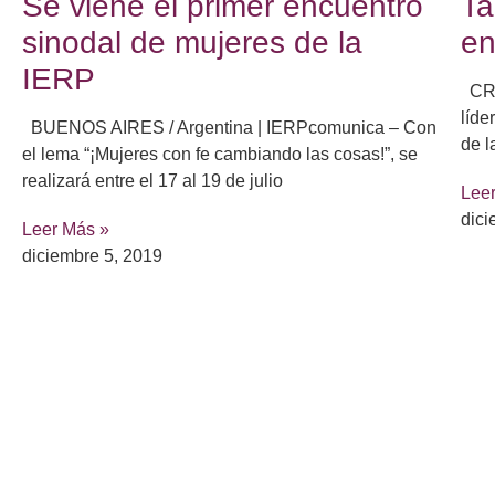
Se viene el primer encuentro
Ta
sinodal de mujeres de la
en
IERP
CRE
líde
BUENOS AIRES / Argentina | IERPcomunica – Con
de l
el lema “¡Mujeres con fe cambiando las cosas!”, se
realizará entre el 17 al 19 de julio
Lee
dici
Leer Más »
diciembre 5, 2019