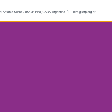
al Antonio Sucre 2.855 3° Piso, CABA, Argentina
ierp@ierp.org.ar