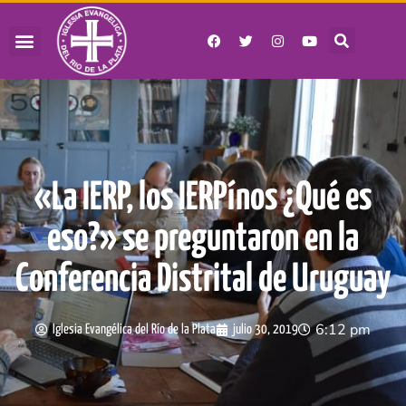
«La IERP, los IERPínos ¿Qué es
eso?» se preguntaron en la
Conferencia Distrital de Uruguay
6:12 pm
Iglesia Evangélica del Río de la Plata
julio 30, 2019