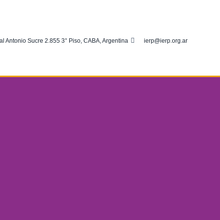
al Antonio Sucre 2.855 3° Piso, CABA, Argentina
ierp@ierp.org.ar