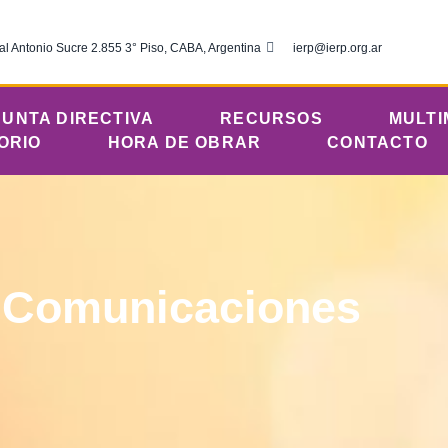
al Antonio Sucre 2.855 3° Piso, CABA, Argentina
ierp@ierp.org.ar
JUNTA DIRECTIVA
RECURSOS
MULTI
ORIO
HORA DE OBRAR
CONTACTO
 Comunicaciones