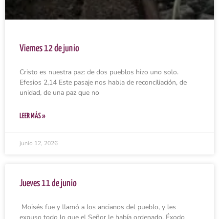
Viernes 12 de junio
Cristo es nuestra paz: de dos pueblos hizo uno solo.
Efesios 2,14 Este pasaje nos habla de reconciliación, de
unidad, de una paz que no
LEER MÁS »
junio 12, 2026
Jueves 11 de junio
Moisés fue y llamó a los ancianos del pueblo, y les
expuso todo lo que el Señor le había ordenado. Éxodo