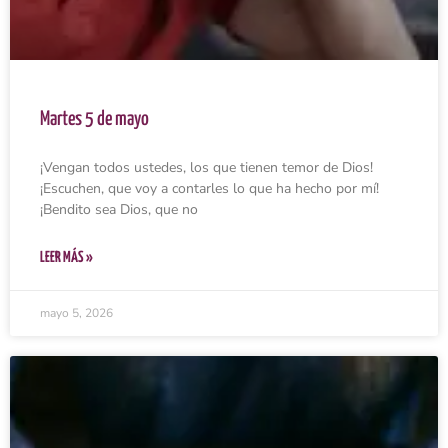
Martes 5 de mayo
¡Vengan todos ustedes, los que tienen temor de Dios!
¡Escuchen, que voy a contarles lo que ha hecho por mí!
¡Bendito sea Dios, que no
LEER MÁS »
mayo 5, 2026